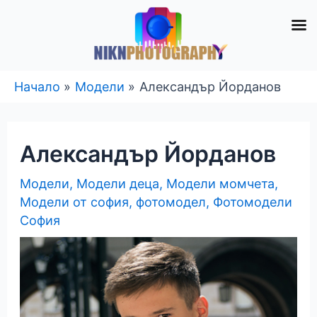
Skip
Начало
Модели
Александър Йорданов
to
content
Александър Йорданов
Модели
,
Модели деца
,
Модели момчета
,
Модели от софия
,
фотомодел
,
Фотомодели
София