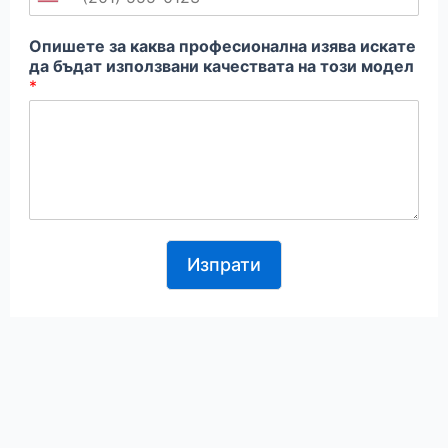
U
n
Опишете за каква професионална изява искате
i
да бъдат използвани качествата на този модел
*
t
e
d
S
t
a
Изпрати
t
e
s
+
1