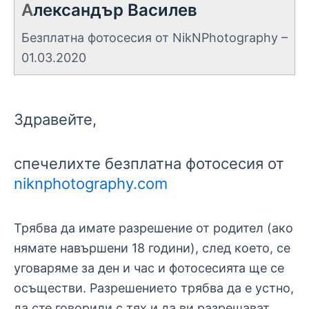
А
лександър Василев
Безплатна фотосесия от NikNPhotography –
01.03.2020
Здравейте,
спечелихте безплатна фотосесия от
niknphotography.com
Трябва да имате разрешение от родител (ако
нямате навършени 18 години), след което, се
уговаряме за ден и час и фотосесията ще се
осъществи. Разрешението трябва да е устно,
да сте говорили с тях и да ви разрешават.