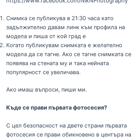
https://www.facebook.com/NikNPhotography
Снимка се публикува в 21:30 часа като
задължително давам линк към профила на
модела и пиша от кой град е
Когато публикувам снимката е желателно
модела да се тагне. Ако се тагне снимката се
появява на стената му и така нейната
популярност се увеличава.
Ако имаш въпроси, пиши ми.
Къде се прави първата фотосесия?
С цел безопасност на двете страни първата
фотосесия се прави обикновено в центъра на