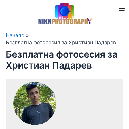
Skip
Начало
to
Безплатна фотосесия за Христиан Падарев
content
Безплатна фотосесия за
Христиан Падарев