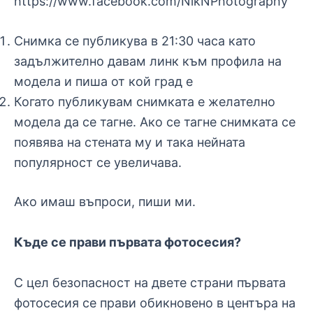
https://www.facebook.com/NikNPhotography
Снимка се публикува в 21:30 часа като
задължително давам линк към профила на
модела и пиша от кой град е
Когато публикувам снимката е желателно
модела да се тагне. Ако се тагне снимката се
появява на стената му и така нейната
популярност се увеличава.
Ако имаш въпроси, пиши ми.
Къде се прави първата фотосесия?
С цел безопасност на двете страни първата
фотосесия се прави обикновено в центъра на