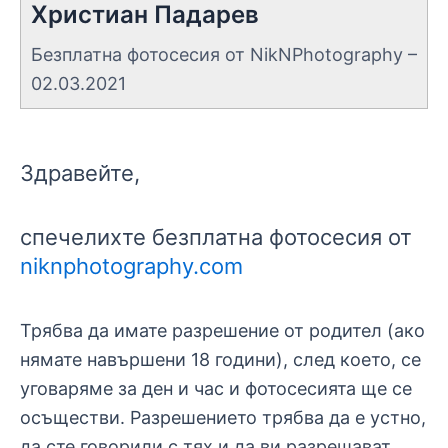
Христиан Падарев
Безплатна фотосесия от NikNPhotography –
02.03.2021
Здравейте,
спечелихте безплатна фотосесия от
niknphotography.com
Трябва да имате разрешение от родител (ако
нямате навършени 18 години), след което, се
уговаряме за ден и час и фотосесията ще се
осъществи. Разрешението трябва да е устно,
да сте говорили с тях и да ви разрешават.