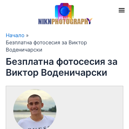
Skip
Начало
to
Безплатна фотосесия за Виктор
content
Воденичарски
Безплатна фотосесия за
Виктор Воденичарски