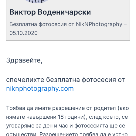
Виктор Воденичарски
Безплатна фотосесия от NikNPhotography –
05.10.2020
Здравейте,
спечелихте безплатна фотосесия от
niknphotography.com
Трябва да имате разрешение от родител (ако
нямате навършени 18 години), след което, се
уговаряме за ден и час и фотосесията ще се
осъществи. Разрешението трябва да е устно,